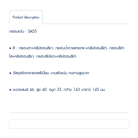
Product description
กรอบแว่น : SA55
• สี : กรอบดำ+คลิปออนสีชา, กรอบน้ำตาลลายกระ+คลิปออนสีดำ, กรอบสีดำ
ใส+คลิปออนสีชา, กรอบสีเขียว+คลิปออนสีดำ
• วัสดุอซิเตทเกรดพรีเมี่ยม บานพับแน่น ทนทานสูงมาก
• ขนาดเลนส์ 46, สูง 40, จมูก 23, กว้าง 143 ขายาว 145 มม.