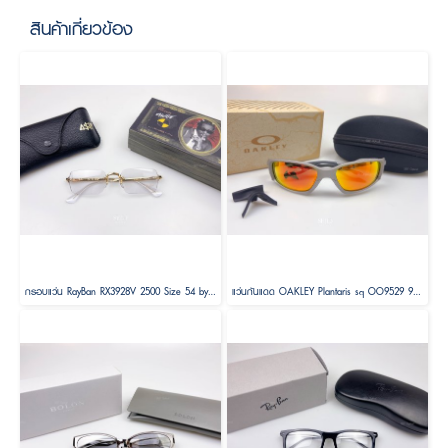
สินค้าเกี่ยวข้อง
กรอบแว่น RayBan RX3928V 2500 Size 54 by A$AP ASAP Rocky
แว่นกันแดด OAKLEY Plantaris sq OO9529 95290561 Size 61