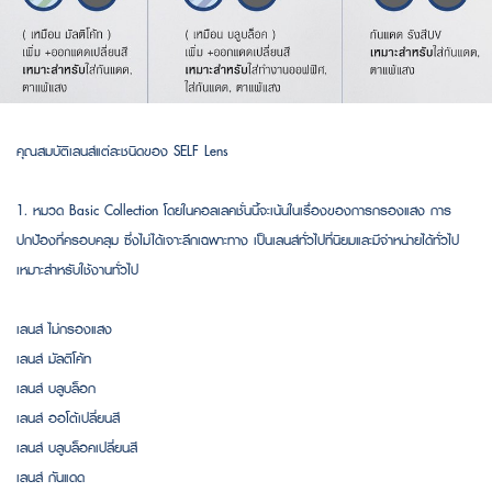
คุณสมบัติเลนส์แต่ละชนิดของ SELF Lens
1. หมวด Basic Collection โดยในคอลเลคชั่นนี้จะเน้นในเรื่องของการกรองแสง การ
ปกป้องที่ครอบคลุม ซึ่งไม่ได้เจาะลึกเฉพาะทาง เป็นเลนส์ทั่วไปที่นิยมและมีจำหน่ายได้ทั่วไป
เหมาะสำหรับใช้งานทั่วไป
เลนส์ ไม่กรองแสง
เลนส์ มัลติโค้ท
เลนส์ บลูบล็อก
เลนส์ ออโต้เปลี่ยนสี
เลนส์ บลูบล็อคเปลี่ยนสี
เลนส์ กันแดด