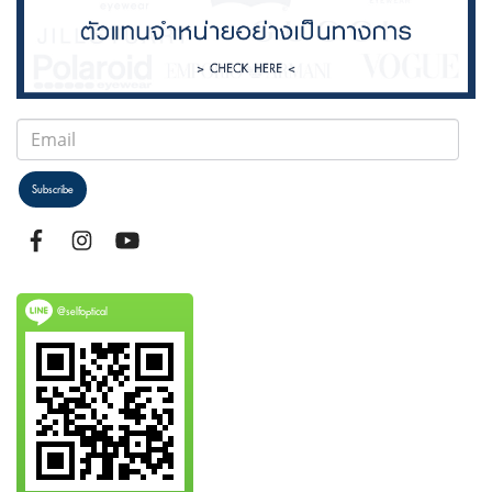
Subscribe
@selfoptical