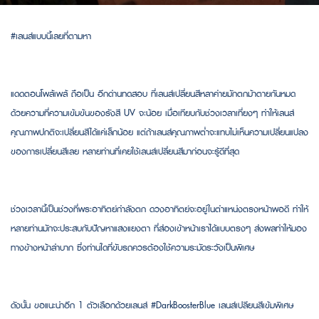
#เลนส์แบบนี้เลยที่ตามหา
แดดตอนโพล้เพล้ ถือเป็น อีกด่านทดสอบ ที่เลนส์เปลี่ยนสีหลาค่ายมักตกม้าตายกันหมด
ด้วยความที่ความเข้มข้นของรังสี UV จะน้อย เมื่อเทียบกับช่วงเวลาเที่ยงๆ ทำให้เลนส์
คุณภาพปกติจะเปลี่ยนสีได้แค่เล็กน้อย แต่ถ้าเลนส์คุณภาพต่ำจะแทบไม่เห็นความเปลี่ยนแปลง
ของการเปลี่ยนสีเลย หลายท่านที่เคยใช้เลนส์เปลี่ยนสีมาก่อนจะรู้ดีที่สุด
ช่วงเวลานี้เป็นช่วงที่พระอาทิตย์กำลังตก ดวงอาทิตย์จะอยู่ในตำแหน่งตรงหน้าพอดี ทำให้
หลายท่านมักจะประสบกับปัญหาแสงแยงตา ที่ส่องเข้าหน้าเราได้แบบตรงๆ ส่งผลทำให้มอง
ทางข้างหน้าลำบาก ซึ่งท่านใดที่ขับรถควรต้องใช้ความระมัดระวังเป็นพิเศษ
ดังนั้น ขอแนะนำอีก 1 ตัวเลือกด้วยเลนส์ #DarkBoosterBlue เลนส์เปลียนสีเข้มพิเศษ