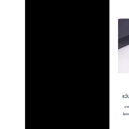
ขาค
Jen
Up 
ร