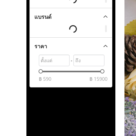
แบรนด์
ราคา
-
฿
590
฿
15900