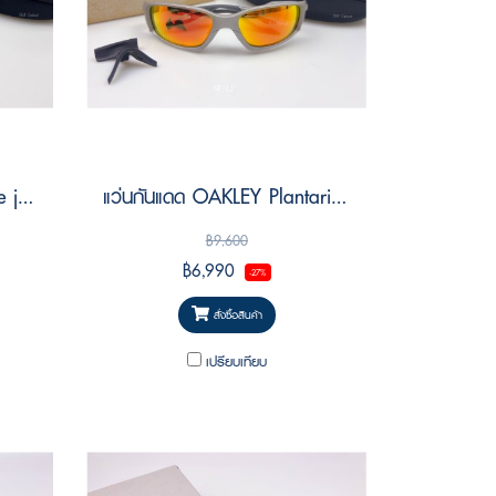
แว่นกันแดด OAKLEY Suture jacket OO9532 953201 Size 64
แว่นกันแดด OAKLEY Plantaris sq OO9529 95290561 Size 61
฿9,600
฿6,990
-27%
สั่งซื้อสินค้า
เปรียบเทียบ