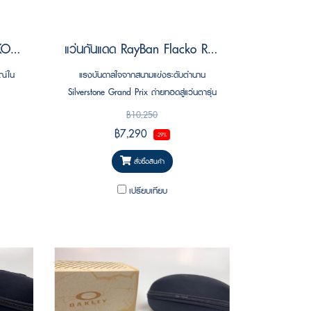
แว่นกันแดด RayBan FLACKO PUFFER RB4954 601/80 Size 54 by A$AP ASAP Rocky
แว่นกันแดด RayBan Flacko RB4454M F710B1 SCUDERIA FERRARI COLLECTION Size 56 ( LEWIS HAMILTON 44 DRIVER SPECIAL EDITION)
ษณ์ใน
แรงบันดาลใจจากสนามแข่งระดับตำนาน
์
Silverstone Grand Prix ถ่ายทอดสู่แว่นตารุ่น
พิเศษที่ผสานเอกลักษณ์ของ Ray-Ban และ
฿10,250
Scuderia Ferrari ได้อย่างลงตัว กรอบสีแดง
฿7,290
-29%
โปร่งแสงให้มิติที่โดดเด่นแต่สง่างาม พร้อมราย
ละเอียดเลข 44 บนขาแว่น เพื่อสะท้อนตัวตน
สั่งซื้อสินค้า
ของผู้ที่หลงใหลในความเร็ว ดีไซน์ และจิต
เปรียบเทียบ
วิญญาณแห่งการแข่งขัน.