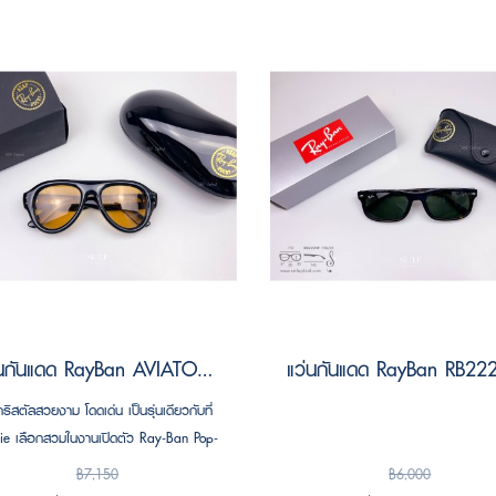
แว่นกันแดด RayBan AVIATOR PUFFER RB4925 601/7 Size 52 by A$AP ASAP Rocky ( RayBan Janie Blackpink )
ริสตัลสวยงาม โดดเด่น เป็นรุ่นเดียวกับที่
nie เลือกสวมในงานเปิดตัว Ray-Ban Pop-
Store แห่งแรกในเกาหลี โดดเด่นด้วยดีไซน์
฿7,150
฿6,000
่วมสมัยที่ยังคงเอกลักษณ์แบบ Ray-Ban