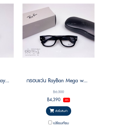
กรอบแว่น RayBan New wayfarer RX5184F 2000 Size 54
กรอบแว่น RayBan Mega wayfarer ii RX0832VF 2000 Size 52
฿6,300
฿4,390
-30%
สั่งซื้อสินค้า
เปรียบเทียบ