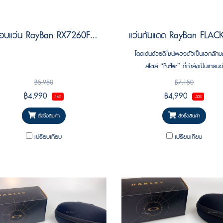
กรอบแว่น RayBan RX7260F 2000 Size 54
โดดเด่นด้วยดีไซน์พองตัวเป็นเอกลัก
สไตล์ “Puffer” ที่กำลังเป็นเทรนด
฿5,950
฿7,150
฿4,990
฿4,990
-16%
-30%
สั่งซื้อสินค้า
สั่งซื้อสินค้า
เปรียบเทียบ
เปรียบเทียบ