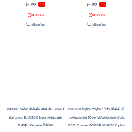
฿4,490
฿4,490
-32%
-32%
สินค้าหมด
สินค้าหมด
เปรียบเทียบ
เปรียบเทียบ
กรอบแว่น RayBan RX5449D 8464 54 ( Jennie (BLACKPINK)’s Pick )
แว่นกันแดด RayBan Wayfarer Puffer RB4940 671/87 S
รุ่นที่ Jennie BLACKPINK Brand Ambassador
มาพร้อมไซส์ใหม่ 50 mm ไม่บีบหัวอีกต่อไป เป็นรุ่น
คนล่าสุด ของ Raybanใส่โปรโมท
เดียวกับที่ Jennie เลือกสวมในงานเปิดตัว Ray-Ban