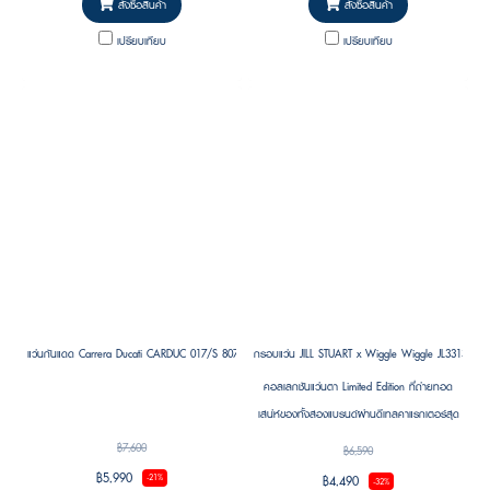
รนด์
สั่งซื้อสินค้า
สั่งซื้อสินค้า
เปรียบเทียบ
เปรียบเทียบ
แว่นกันแดด Carrera Ducati CARDUC 017/S 807 BLACK Size 130
กรอบแว่น JILL STUART x Wiggle Wiggle JL33135X C
คอลเลกชันแว่นตา Limited Edition ที่ถ่ายทอด
เสน่ห์ของทั้งสองแบรนด์ผ่านดีเทลคาแรกเตอร์สุด
น่ารัก บนงานออกแบบพรีเมียมที่สวมใส่ง่าย
฿7,600
฿6,590
฿5,990
฿4,490
-21%
-32%