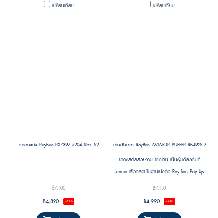
a chic fashion accessory, these frames elevate
frames are perfect for those who prefer
เปรียบเทียบ
เปรียบเทียบ
every look with poise and style.
minimalist style with subtle sophistication.
กรอบแว่น RayBan RX7397 5204 Size 52
แว่นกันแดด RayBan AVIATOR PUFFER RB4925 601/7 S
ขาคริสตัลสวยงาม โดดเด่น เป็นรุ่นเดียวกับที่
Jennie เลือกสวมในงานเปิดตัว Ray-Ban Pop-Up
Store แห่งแรกในเกาหลี โดดเด่นด้วยดีไซน์ร่วมสมัย
฿7,100
฿7,150
ที่ยังคงเอกลักษณ์แบบ Ray-Ban พร้อมความพอง
฿4,890
฿4,990
-31%
-30%
ตัวเป็นเอกลักษณ์ในสไตล์ “Puffer” ที่กำลังเป็นเท