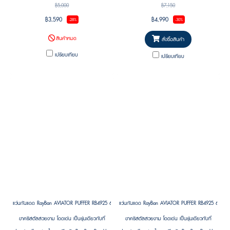
Pop-Up Store แห่งแรกในเกาหลี โดดเด่นด้วยดีไซน์
฿5,000
฿7,150
ร่วมสมัยที่ยังคงเอกลักษณ์แบบ Ray-Ban พร้อม
฿3,590
฿4,990
-28%
-30%
ความพองตัวเป็นเอกลักษณ์ในสไตล์ “Puffer” ที่
สินค้าหมด
กำลังเป็นเทรนด์
สั่งซื้อสินค้า
เปรียบเทียบ
เปรียบเทียบ
แว่นกันแดด RayBan AVIATOR PUFFER RB4925 689673 Size 52 by A$AP ASAP Rocky ( RayBan Janie Bla
แว่นกันแดด RayBan AVIATOR PUFFER RB4925 601/87
ขาคริสตัลสวยงาม โดดเด่น เป็นรุ่นเดียวกับที่
ขาคริสตัลสวยงาม โดดเด่น เป็นรุ่นเดียวกับที่