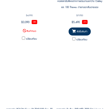
คอลเลกชันพิเศษจากการร่วมงานระหว่าง Oakley
และ 100 Thieves ถ่ายทอดกลิ่นอายของ
performance eyewear ผสานวัฒนธรรม gaming
฿4,990
฿7,950
และ streetwear ยุคใหม่
฿3,090
฿5,490
-38%
-31%
สินค้าหมด
สั่งซื้อสินค้า
เปรียบเทียบ
เปรียบเทียบ