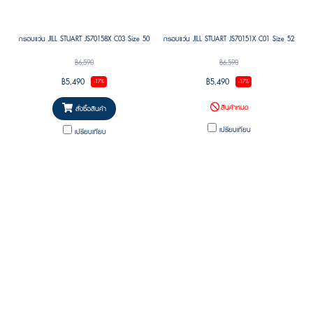
กรอบแว่น JILL STUART JS70158X C03 Size 50
กรอบแว่น JILL STUART JS70151X C01 Size 52
฿6,590
฿6,590
฿5,490
฿5,490
-17%
-17%
สินค้าหมด
สั่งซื้อสินค้า
เปรียบเทียบ
เปรียบเทียบ