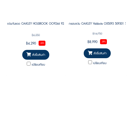
แว่นกันแดด OAKLEY HOLBROOK OO9244 924427 56
กรอบแว่น OAKLEY Valdosta OX5093 509301 57
฿14,750
฿6,350
฿8,990
-39%
฿4,290
-32%
สั่งซื้อสินค้า
สั่งซื้อสินค้า
เปรียบเทียบ
เปรียบเทียบ