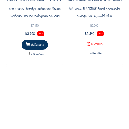
กรอบแว่น BOLON Evora BA7069 B30 Size 55
กรอบแว่น RayBan RX5449D 2000 54 ( Jennie (BLACK
กรอบแว่นทรง Butterfly แบบเต็มกรอบ ดีไซน์ยก
รุ่นที่ Jennie BLACKPINK Brand Ambassador
หางเล็กน้อย ช่วยเสริมลุคให้ดูเฉี่ยวและทันสมัย
คนล่าสุด ของ Raybanใส่โปรโมท
อย่างลงตัว โดยยังคงความเรียบสะอาดตา ใส่ง่าย
฿7,410
฿5,000
ได้ในทุกวัน โครงด้านหน้าผลิตจาก Titanium เกรด
฿3,990
฿3,590
-46%
-28%
คุณภาพ แข็งแรง น้ำหนักเบา และคงรูปได้ดี รองรับ
สินค้าหมด
การใช้งานในชีวิตประจำวันอย่างมั่นใจ พร้อมขาแว่น
สั่งซื้อสินค้า
วัสดุ β Titanium ที่มีความยืดหยุ่นสูง ช่วยลดแรง
เปรียบเทียบ
เปรียบเทียบ
กดบริเวณขมับ มอบความสบายตลอดวันตั้งแต่เช้า
จรดค่ำ