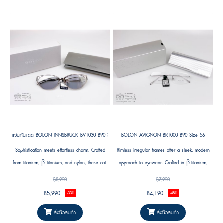
แว่นกันแดด BOLON INNSBRUCK BV1030 B90 Size 58
BOLON AVIGNON BR1000 B90 Size 56
Sophistication meets effortless charm. Crafted
Rimless irregular frames offer a sleek, modern
from titanium, β titanium, and nylon, these cat-
approach to eyewear. Crafted in β-titanium,
eye frames balance strength with elegance.
they are ultra-lightweight and comfortable
฿8,990
฿7,990
The sculpted silhouette evokes a retro glamour
while maintaining a refined, contemporary
฿5,990
฿4,190
-33%
-48%
that feels modern and playful at the same
aesthetic. Available in dark gunmetal, light
time. Perfect for turning everyday eyewear into
gold, silver, and brushed gunmetal, these
สั่งซื้อสินค้า
สั่งซื้อสินค้า