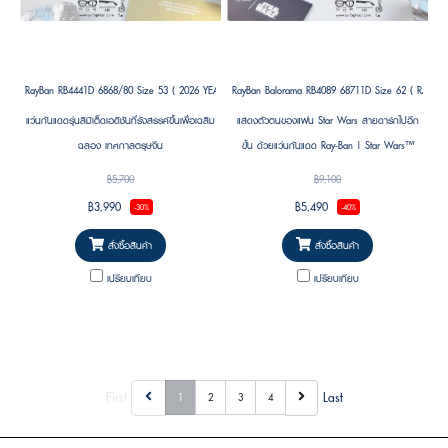
RayBan RB4441D 6868/80 Size 53 ( 2026 YEAR OF THE HORSE EDITION )
RayBan Balorama RB4089 68711D Size 62 ( RAY
แว่นกันแดดรุ่นลิมิเต็ดเอดิชันที่รังสรรค์ขึ้นเพื่อเฉลิม
แสดงตัวตนของแฟน Star Wars สายดาร์กไปอีก
ฉลอง เทศกาลตรุษจีน
ขั้น ด้วยแว่นกันแดด Ray-Ban | Star Wars™
Balorama รุ่นพิเศษ
฿5,700
฿9,100
฿3,990
฿5,490
-30%
-40%
สั่งซื้อสินค้า
สั่งซื้อสินค้า
เปรียบเทียบ
เปรียบเทียบ
First
Last
1
2
3
4