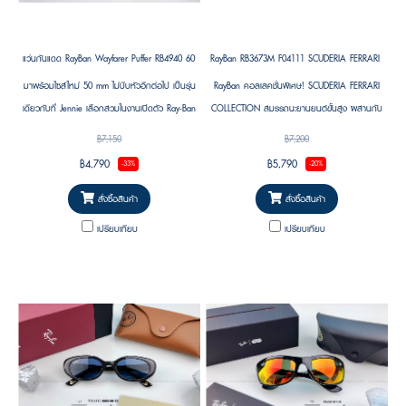
แว่นกันแดด RayBan Wayfarer Puffer RB4940 601/85 Size 50 Blacked Out Collection by A$AP ASAP Rock
RayBan RB3673M F04111 SCUDERIA FERRARI COLL
มาพร้อมไซส์ใหม่ 50 mm ไม่บีบหัวอีกต่อไป เป็นรุ่น
RayBan คอลเลคชั่นพิเศษ! SCUDERIA FERRARI
เดียวกับที่ Jennie เลือกสวมในงานเปิดตัว Ray-Ban
COLLECTION สมรรถนะยานยนต์ขั้นสูง ผสานกับ
Pop-Up Store แห่งแรกในเกาหลี โดดเด่นด้วยดีไซน์
แฟชั่นสุดล้ำ
฿7,150
฿7,200
ร่วมสมัยที่ยังคงเอกลักษณ์แบบ Ray-Ban พร้อม
฿4,790
฿5,790
-33%
-20%
ความพองตัวเป็นเอกลักษณ์ในสไตล์ “Puffer” ที่
กำลังเป็นเทรนด์
สั่งซื้อสินค้า
สั่งซื้อสินค้า
เปรียบเทียบ
เปรียบเทียบ