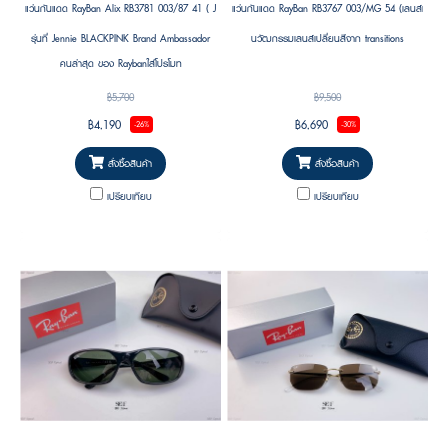
แว่นกันแดด RayBan Alix RB3781 003/87 41 ( Jennie (BLACKPINK)’s Pick )
แว่นกันแดด RayBan RB3767 003/MG 54 (เลนส์เปลี่ยนสี
รุ่นที่ Jennie BLACKPINK Brand Ambassador
นวัฒกรรมเลนส์เปลี่ยนสีจาก transitions
คนล่าสุด ของ Raybanใส่โปรโมท
฿5,700
฿9,500
฿4,190
฿6,690
-26%
-30%
สั่งซื้อสินค้า
สั่งซื้อสินค้า
เปรียบเทียบ
เปรียบเทียบ