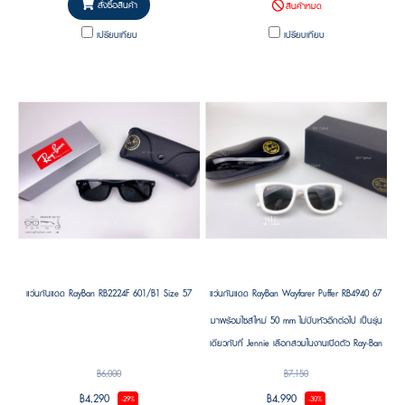
สั่งซื้อสินค้า
สินค้าหมด
เปรียบเทียบ
เปรียบเทียบ
แว่นกันแดด RayBan RB2224F 601/B1 Size 57
แว่นกันแดด RayBan Wayfarer Puffer RB4940 671/87 S
มาพร้อมไซส์ใหม่ 50 mm ไม่บีบหัวอีกต่อไป เป็นรุ่น
เดียวกับที่ Jennie เลือกสวมในงานเปิดตัว Ray-Ban
Pop-Up Store แห่งแรกในเกาหลี โดดเด่นด้วยดีไซน์
฿6,000
฿7,150
ร่วมสมัยที่ยังคงเอกลักษณ์แบบ Ray-Ban พร้อม
฿4,290
฿4,990
-29%
-30%