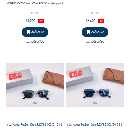
อายแห่งจักรวาล Star Wars ผ่านทรง Olympian I
Deluxe อันเป็นตำนาน พร้อมแพ็กเกจพิเศษเฉพาะ
฿9,950
฿9,250
คอลเลกชัน
฿6,290
฿6,690
-37%
-28%
สั่งซื้อสินค้า
สั่งซื้อสินค้า
เปรียบเทียบ
เปรียบเทียบ
แว่นกันแดด RayBan Drea RB3783 003/81 53 ( Jennie (BLACKPINK)’s Pick )
แว่นกันแดด RayBan Drea RB3783 003/80 53 ( Jennie