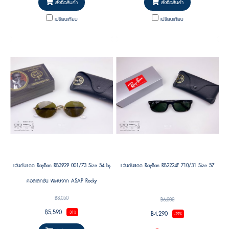
รนด์
สั่งซื้อสินค้า
สั่งซื้อสินค้า
เปรียบเทียบ
เปรียบเทียบ
แว่นกันแดด RayBan RB3929 001/73 Size 54 by A$AP ASAP Rocky
แว่นกันแดด RayBan RB2224F 710/31 Size 57
คอลเลกชัน พิเศษจาก A$AP Rocky
฿8,050
฿6,000
฿5,590
฿4,290
-31%
-29%