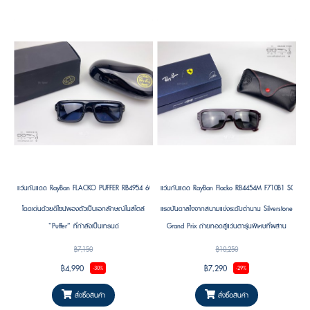
แว่นกันแดด RayBan FLACKO PUFFER RB4954 601/80 Size 54 by A$AP ASAP Rocky
แว่นกันแดด RayBan Flacko RB4454M F710B1 SCUDE
โดดเด่นด้วยดีไซน์พองตัวเป็นเอกลักษณ์ในสไตล์
แรงบันดาลใจจากสนามแข่งระดับตำนาน Silverstone
“Puffer” ที่กำลังเป็นเทรนด์
Grand Prix ถ่ายทอดสู่แว่นตารุ่นพิเศษที่ผสาน
เอกลักษณ์ของ Ray-Ban และ Scuderia Ferrari ได้
฿7,150
฿10,250
อย่างลงตัว กรอบสีแดงโปร่งแสงให้มิติที่โดดเด่นแต่
฿4,990
฿7,290
-30%
-29%
สง่างาม พร้อมรายละเอียดเลข 44 บนขาแว่น เพื่อ
สะท้อนตัวตนของผู้ที่หลงใหลในความเร็ว ดีไซน์ และ
สั่งซื้อสินค้า
สั่งซื้อสินค้า