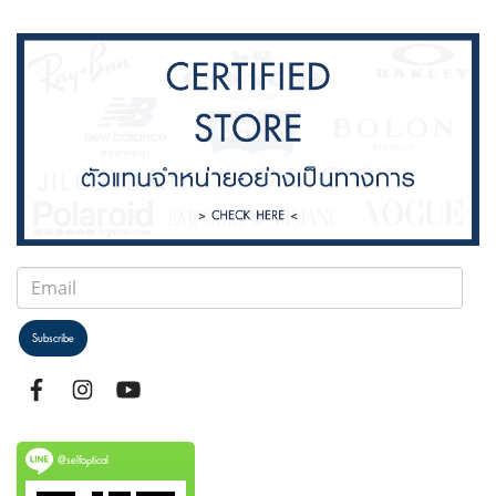
Subscribe
@selfoptical