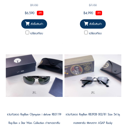
ถูกต้อง Starbird คือเครื่องหมายประจำ Rebel
Store แห่งแรกในเกาหลี โดดเด่นด้วยดีไซน์ร่วมสมัย
฿9,150
฿7,150
Alliance ผู้ลุกขึ้นต่อต้าน Galactic Empire เพื่อ
ที่ยังคงเอกลักษณ์แบบ Ray-Ban พร้อมความพอง
฿6,590
฿4,990
-28%
-30%
ฟื้นฟูสาธารณรัฐให้กลับคืนมา และกลายเป็นหนึ่งใน
ตัวเป็นเอกลักษณ์ในสไตล์ “Puffer” ที่กำลังเป็นเท
สัญลักษณ์ที่ได้รับการจดจำมากที่สุดในจักรวาล
รนด์
สั่งซื้อสินค้า
สั่งซื้อสินค้า
Star Wars สะท้อนจิตวิญญาณของผู้ที่เชื่อมั่นใน
เปรียบเทียบ
เปรียบเทียบ
อิสรภาพ ความกล้าหาญ และพลังแห่งความหวังที่
ไม่มีวันดับสูญ
แว่นกันแดด RayBan Olympian i deluxe RB3119M 928040 62 ( RAY-BAN STAR WARS™ – The Mandalor
แว่นกันแดด RayBan RB3928 002/81 Size 54 by A$
Ray-Ban x Star Wars Collection ถ่ายทอดกลิ่น
คอลเลกชัน พิเศษจาก A$AP Rocky