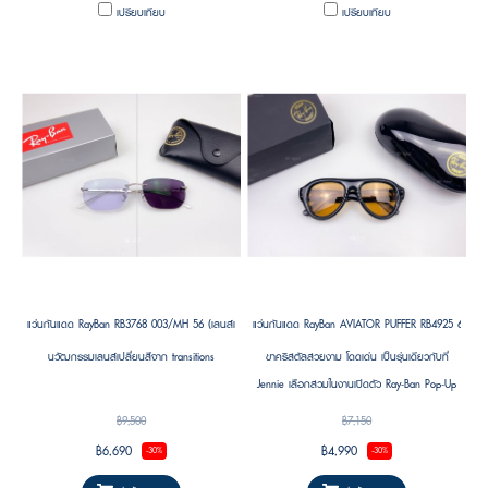
จิตวิญญาณแห่งการแข่งขัน.
เปรียบเทียบ
เปรียบเทียบ
แว่นกันแดด RayBan RB3768 003/MH 56 (เลนส์เปลี่ยนสี Photochromic / transitions)
แว่นกันแดด RayBan AVIATOR PUFFER RB4925 601/7 S
นวัฒกรรมเลนส์เปลี่ยนสีจาก transitions
ขาคริสตัลสวยงาม โดดเด่น เป็นรุ่นเดียวกับที่
Jennie เลือกสวมในงานเปิดตัว Ray-Ban Pop-Up
Store แห่งแรกในเกาหลี โดดเด่นด้วยดีไซน์ร่วมสมัย
฿9,500
฿7,150
ที่ยังคงเอกลักษณ์แบบ Ray-Ban พร้อมความพอง
฿6,690
฿4,990
-30%
-30%
ตัวเป็นเอกลักษณ์ในสไตล์ “Puffer” ที่กำลังเป็นเท