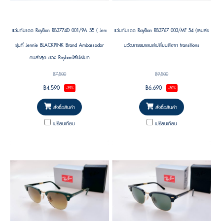
แว่นกันแดด RayBan RB3774D 001/9A 55 ( Jennie (BLACKPINK)’s Pick )
แว่นกันแดด RayBan RB3767 003/MF 54 (เลนส์เปลี่ยนสี 
รุ่นที่ Jennie BLACKPINK Brand Ambassador
นวัฒกรรมเลนส์เปลี่ยนสีจาก transitions
คนล่าสุด ของ Raybanใส่โปรโมท
฿7,500
฿9,500
฿4,590
฿6,690
-39%
-30%
สั่งซื้อสินค้า
สั่งซื้อสินค้า
เปรียบเทียบ
เปรียบเทียบ