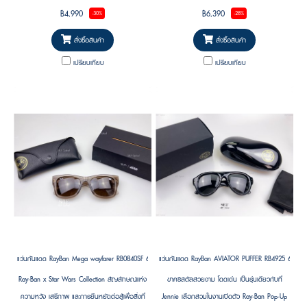
ที่ยังคงเอกลักษณ์แบบ Ray-Ban พร้อมความพอง
฿4,990
฿6,390
-30%
-28%
ตัวเป็นเอกลักษณ์ในสไตล์ “Puffer” ที่กำลังเป็นเท
รนด์
สั่งซื้อสินค้า
สั่งซื้อสินค้า
เปรียบเทียบ
เปรียบเทียบ
แว่นกันแดด RayBan Mega wayfarer RB0840SF 68701A52 ( RAY-BAN STAR WARS™ )
แว่นกันแดด RayBan AVIATOR PUFFER RB4925 601/87
Ray-Ban x Star Wars Collection สัญลักษณ์แห่ง
ขาคริสตัลสวยงาม โดดเด่น เป็นรุ่นเดียวกับที่
ความหวัง เสรีภาพ และการยืนหยัดต่อสู้เพื่อสิ่งที่
Jennie เลือกสวมในงานเปิดตัว Ray-Ban Pop-Up