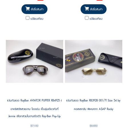
ความพองตัวเป็นเอกลักษณ์ในสไตล์ “Puffer” ที่
กำลังเป็นเทรนด์
สั่งซื้อสินค้า
สั่งซื้อสินค้า
เปรียบเทียบ
เปรียบเทียบ
แว่นกันแดด RayBan AVIATOR PUFFER RB4925 689673 Size 52 by A$AP ASAP Rocky ( RayBan Janie Bla
แว่นกันแดด RayBan RB3928 001/7I Size 54 by A$A
ขาคริสตัลสวยงาม โดดเด่น เป็นรุ่นเดียวกับที่
คอลเลกชัน พิเศษจาก A$AP Rocky
Jennie เลือกสวมในงานเปิดตัว Ray-Ban Pop-Up
Store แห่งแรกในเกาหลี โดดเด่นด้วยดีไซน์ร่วมสมัย
฿7,150
฿8,850