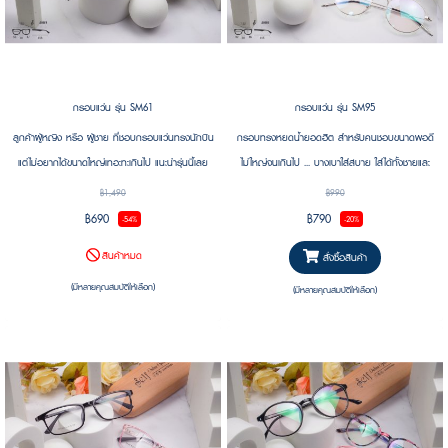
กรอบแว่น รุ่น SM61
กรอบแว่น รุ่น SM95
ลูกค้าผู้หญิง หรือ ผู้ชาย ที่ชอบกรอบแว่นทรงนักบิน
กรอบทรงหยดน้ำยอดฮิต สำหรับคนชอบขนาดพอดี
แต่ไม่อยากได้ขนาดใหญ่เทอะทะเกินไป แนะนำรุ่นนี้เลย
ไม่ใหญ่จนเกินไป ... บางเบาใส่สบาย ใส่ได้ทั้งชายและ
ครับ วัสดุสแตนเลส เบา ทนทาน ทนการกัดกร่อนการ
หญิง ....
฿1,490
฿990
เป็นสนิม โลหะ ทรงนักบิน สุดเท่ ให้ลุควินเทจ น้ำหนัก
฿690
฿790
-54%
-20%
เบามาก คนโครงหน้าเหลี่ยมก็ใส่ดี โครงหน้ากลมก็ใส่ได้
สินค้าหมด
สั่งซื้อสินค้า
เป็นแว่นขนาดกลางใส่ได้ ทั้งชาย และ หญิง สวยงาม
เรียบหรู งานดีมาก .....
(มีหลายคุณสมบัติให้เลือก)
(มีหลายคุณสมบัติให้เลือก)