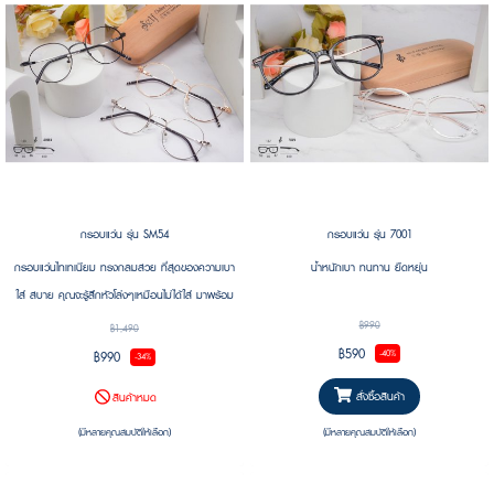
กรอบแว่น รุ่น SM54
กรอบแว่น รุ่น 7001
กรอบแว่นไทเทเนียม ทรงกลมสวย ที่สุดของความเบา
น้ำหนักเบา ทนทาน ยืดหยุ่น
ใส่ สบาย คุณจะรู้สึกหัวโล่งๆเหมือนไม่ได้ใส่ มาพร้อม
ความทนทาน ทนแรงกดทับได้ดี น้ำหนักเบา กรอบบาง
฿990
฿1,490
ยืดหยุ่น
฿590
฿990
-40%
-34%
สั่งซื้อสินค้า
สินค้าหมด
(มีหลายคุณสมบัติให้เลือก)
(มีหลายคุณสมบัติให้เลือก)