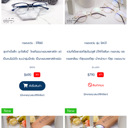
กรอบแว่น : STR60
กรอบแว่น รุ่น SM31
ลูกค้าดั้งเล็ก ถูกใจสิ่งนี้ ใครที่ชอบกรอบพลาสติก แต่
แว่นที่แข็งแกร่งที่สุดในปฐพี มีให้ทั้งเลือก ทรงกลม และ
เป็นคนไม่มีดั้ง แนะนำรุ่นนี้ครับ เป็นกรอบพลาสติกชนิด
ทรงเหลี่ยม ที่สุดของที่สุด น้ำหนักเบา ที่สุด กรอบบาง
บิดงอได้ ที่ใช้แป้นแบบซิลิโคนยื่น จะไม่ใช่แป้นที่ติดกับตัว
ที่สุด บิดงอได้มาก ที่สุด โครงเหล็กสุดแกร่ง ดีไซน์สวย
฿990
฿1,490
กรอบเหมือนทั่วไป ทำให้ยึดเกาะได้ดี ในคนที่ไม่มีดั้ง น้ำ
หรู ดูแพง
฿690
฿790
-30%
-47%
หนักเบา ทนทาน บิดงอได้ เหมาะสำหรับคนที่มีไลฟ์
สินค้าหมด
สั่งซื้อสินค้า
สไตล์ลุยๆ รวมถึงคนซุ่มซ่ามนี่เหมาะเลย
(มีหลายคุณสมบัติให้เลือก)
(มีหลายคุณสมบัติให้เลือก)
New
New