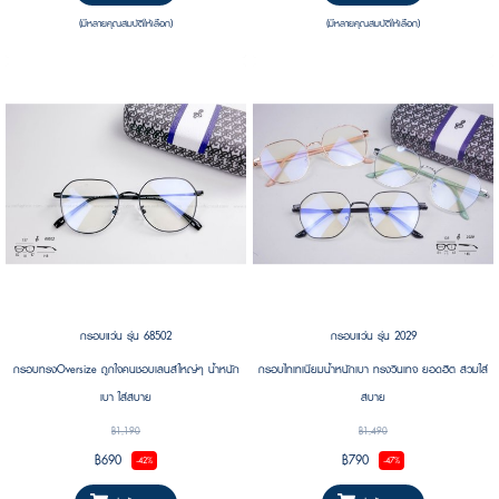
(มีหลายคุณสมบัติให้เลือก)
(มีหลายคุณสมบัติให้เลือก)
กรอบแว่น รุ่น 68502
กรอบแว่น รุ่น 2029
กรอบทรงOversize ถูกใจคนชอบเลนส์ใหญ่ๆ น้ำหนัก
กรอบไทเทเนียมน้ำหนักเบา ทรงวินเทจ ยอดฮิต สวมใส่
เบา ใส่สบาย
สบาย
฿1,190
฿1,490
฿690
฿790
-42%
-47%