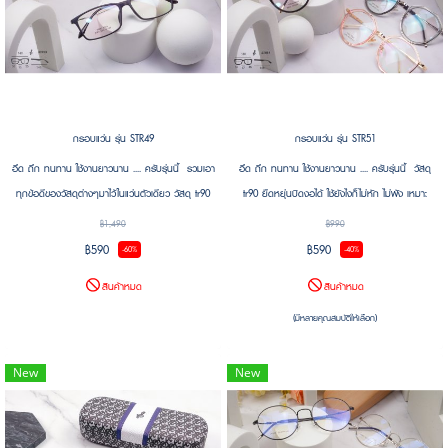
กรอบแว่น รุ่น STR49
กรอบแว่น รุ่น STR51
อึด ถึก ทนทาน ใช้งานยาวนาน .... ครับรุ่นนี้ รวมเอา
อึด ถึก ทนทาน ใช้งานยาวนาน .... ครับรุ่นนี้ วัสดุ
ทุกข้อดีของวัสดุต่างๆมาไว้ในแว่นตัวเดียว วัสดุ tr90
tr90 ยืดหยุ่นบิดงอได้ ใช้ยังไงก็ไม่หัก ไม่พัง เหมาะ
ยืดหยุ่นบิดงอได้ ใช้ยังไงก็ไม่หัก ไม่พัง ขาเป็นไทเทเนียม
สำหรับคนที่มีไลฟ์สไตล์ลุยๆ รวมถึงคนซุ่มซ่ามนี่เหมาะ
฿1,490
฿990
ยืดหยุ่นบิดงอได้ บางเบา แต่แข็งแรงเหนือชั้น
เลย
฿590
฿590
-60%
-40%
สินค้าหมด
สินค้าหมด
(มีหลายคุณสมบัติให้เลือก)
New
New