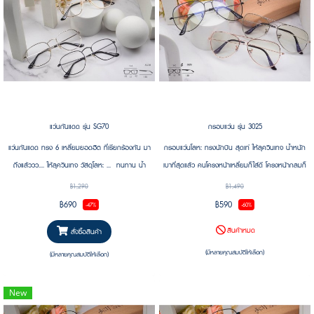
แว่นกันแดด รุ่น SG70
กรอบแว่น รุ่น 3025
แว่นกันแดด ทรง 6 เหลี่ยมยอดฮิต ที่เรียกร้องกัน มา
กรอบแว่นโลหะ ทรงนักบิน สุดเท่ ให้ลุควินเทจ น้ำหนัก
ถึงแล้ววว.... ให้ลุควินเทจ วัสดุโลหะ ... ทนทาน น้ำ
เบาที่สุดแล้ว คนโครงหน้าเหลี่ยมก็ใส่ดี โครงหน้ากลมก็
หนักเบา สวมใส่สบาย ไม่บีบหัว...
ใส่ได้ เป็นแว่นขนาดกลางใส่ได้ ทั้งชาย และ หญิง
฿1,290
฿1,490
สวยงามเรียบหรู งานดีมาก .....
฿690
฿590
-47%
-60%
สินค้าหมด
สั่งซื้อสินค้า
(มีหลายคุณสมบัติให้เลือก)
(มีหลายคุณสมบัติให้เลือก)
New