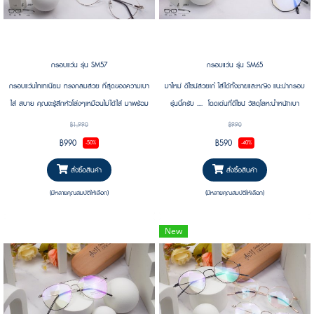
กรอบแว่น รุ่น SM57
กรอบแว่น รุ่น SM65
กรอบแว่นไทเทเนียม ทรงกลมสวย ที่สุดของความเบา
มาใหม่ ดีไซน์สวยเก๋ ใส่ได้ทั้งชายและหญิง แนะนำกรอบ
ใส่ สบาย คุณจะรู้สึกหัวโล่งๆเหมือนไม่ได้ใส่ มาพร้อม
รุ่นนี้ครับ .... โดดเด่นที่ดีไซน์ วัสดุโลหะน้ำหนักเบา
ความทนทาน ทนแรงกดทับได้ดี น้ำหนักเบา กรอบบาง
ทนทานแข็งแรงมาก ใส่แล้วไม่หนัก หัวโล่งสบายๆ
฿1,990
฿990
ยืดหยุ่น โครงไทเทเนียม สุดแกร่ง ดีไซน์สวยหรู ดูแพง
เหมือนพึ่งสอบเสร็จ...
฿990
฿590
-50%
-40%
แถมน้ำหนักเบาเวอร์ เฮ้ย คือดีย์ งามพระรามแปด .....
สั่งซื้อสินค้า
สั่งซื้อสินค้า
หนุ่ม/สาว ที่ต้องการลุคดูดีห้ามพลาดเลยนะ
(มีหลายคุณสมบัติให้เลือก)
(มีหลายคุณสมบัติให้เลือก)
New