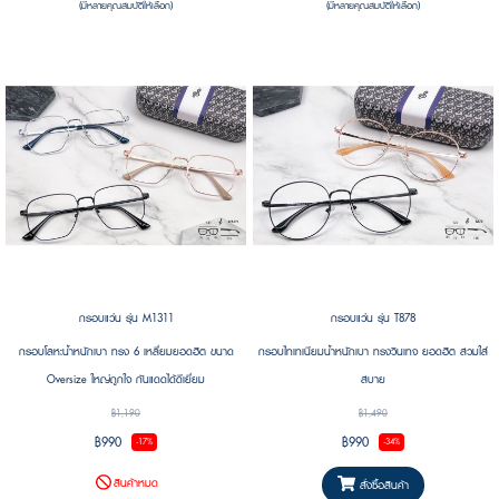
(มีหลายคุณสมบัติให้เลือก)
(มีหลายคุณสมบัติให้เลือก)
กรอบแว่น รุ่น M1311
กรอบแว่น รุ่น T878
กรอบโลหะน้ำหนักเบา ทรง 6 เหลี่ยมยอดฮิต ขนาด
กรอบไทเทเนียมน้ำหนักเบา ทรงวินเทจ ยอดฮิต สวมใส่
Oversize ใหญ่ถูกใจ กันแดดได้ดีเยี่ยม
สบาย
฿1,190
฿1,490
฿990
฿990
-17%
-34%
สินค้าหมด
สั่งซื้อสินค้า