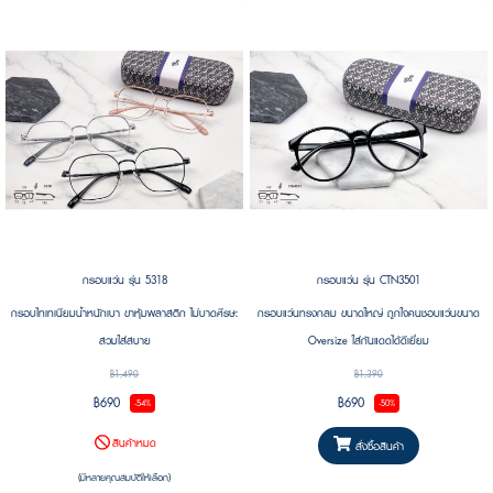
กรอบแว่น รุ่น 5318
กรอบแว่น รุ่น CTN3501
กรอบไทเทเนียมน้ำหนักเบา ขาหุ้มพลาสติก ไม่บาดศีรษะ
กรอบแว่นทรงกลม ขนาดใหญ่ ถูกใจคนชอบแว่นขนาด
สวมใส่สบาย
Oversize ใส่กันแดดได้ดีเยี่ยม
฿1,490
฿1,390
฿690
฿690
-54%
-50%
สินค้าหมด
สั่งซื้อสินค้า
(มีหลายคุณสมบัติให้เลือก)