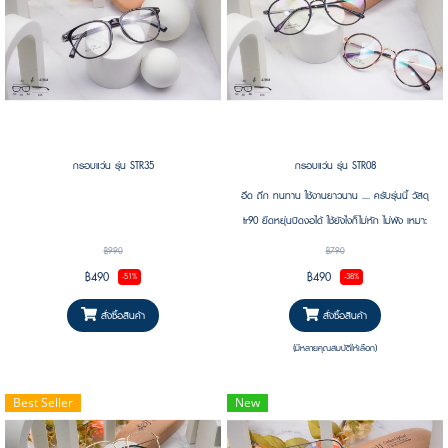
กรอบแว่น รุ่น STR35
กรอบแว่น รุ่น STR08
อึด ถึก ทนทาน ใช้งานยาวนาน .... ครับรุ่นนี้ วัสดุ
tr90 ยืดหยุ่นบิดงอได้ ใช้ยังไงก็ไม่หัก ไม่พัง เหมาะ
สำหรับคนที่มีไลฟ์สไตล์ลุยๆ รวมถึงคนซุ่มซ่ามนี่เหมาะ
฿990
฿790
เลย
฿490
฿490
-51%
-38%
สั่งซื้อสินค้า
สั่งซื้อสินค้า
(มีหลายคุณสมบัติให้เลือก)
Best Seller
New