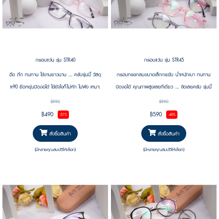
กรอบแว่น รุ่น STR40
กรอบแว่น รุ่น STR45
อึด ถึก ทนทาน ใช้งานยาวนาน .... ครับรุ่นนี้ วัสดุ
กรอบทรงกลมขนาดเล็กกระชับ น้ำหนักเบา ทนทาน
tr90 ยืดหยุ่นบิดงอได้ ใช้ยังไงก็ไม่หัก ไม่พัง เหมาะ
บิดงอได้ คุณภาพสูงเลยทีเดียว .... จัดเลยครับ รุ่นนี้
สำหรับคนที่มีไลฟ์สไตล์ลุยๆ รวมถึงคนซุ่มซ่ามนี่เหมาะ
เหมาะสำหรับคนที่มีไลฟ์สไตล์ลุยๆ รวมถึงคนซุ่มซ่ามนี่
฿990
฿990
เลย
เหมาะเลย
฿490
฿590
-51%
-40%
สั่งซื้อสินค้า
สั่งซื้อสินค้า
(มีหลายคุณสมบัติให้เลือก)
(มีหลายคุณสมบัติให้เลือก)