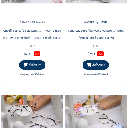
กรอบแว่น รุ่น Inceptor
กรอบแว่น รุ่น SM01
บิดงอได้ ทนทาน ใช้งานยาวนาน .... ทรงเท่ ยอดฮิต
กรอบแว่นยอดฮิต ให้ลุควินเทจ วัสดุโลหะ ... ทนทาน
วัสดุ Tr90 เสริมโครงเหล็ก ยืดหยุ่น บิดงอได้ ทนทาน
น้ำหนักเบา สวมใส่สบาย ไม่บีบหัว
สูงไม่หักง่ายๆแน่นอน ใช้งานลุยๆได้เต็มที่
฿990
฿990
฿490
฿590
-51%
-40%
สั่งซื้อสินค้า
สั่งซื้อสินค้า
(มีหลายคุณสมบัติให้เลือก)
(มีหลายคุณสมบัติให้เลือก)