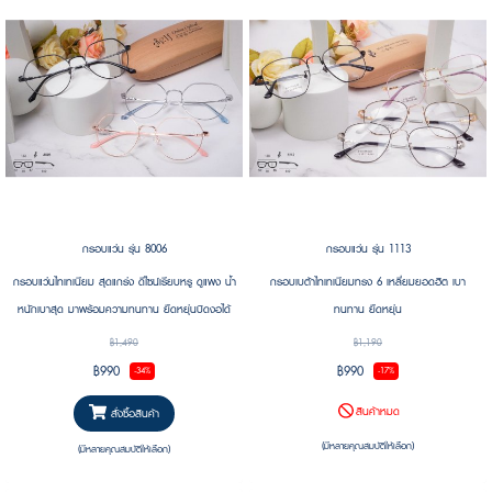
กรอบแว่น รุ่น 8006
กรอบแว่น รุ่น 1113
กรอบแว่นไทเทเนียม สุดแกร่ง ดีไซน์เรียบหรู ดูแพง น้ำ
กรอบเบต้าไทเทเนียมทรง 6 เหลี่ยมยอดฮิต เบา
หนักเบาสุด มาพร้อมความทนทาน ยืดหยุ่นบิดงอได้
ทนทาน ยืดหยุ่น
ทนแรงกดทับได้ดี น้ำหนักเบา #กรอบบาง #ยืดหยุ่น
฿1,490
฿1,190
฿990
฿990
-34%
-17%
สินค้าหมด
สั่งซื้อสินค้า
(มีหลายคุณสมบัติให้เลือก)
(มีหลายคุณสมบัติให้เลือก)