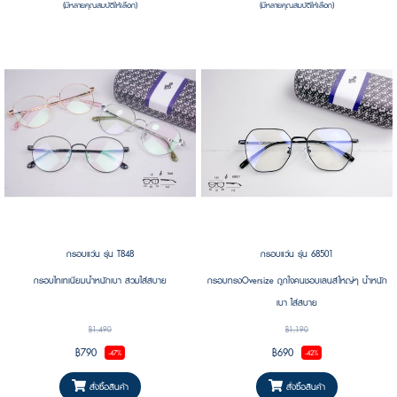
(มีหลายคุณสมบัติให้เลือก)
(มีหลายคุณสมบัติให้เลือก)
กรอบแว่น รุ่น T848
กรอบแว่น รุ่น 68501
กรอบไทเทเนียมน้ำหนักเบา สวมใส่สบาย
กรอบทรงOversize ถูกใจคนชอบเลนส์ใหญ่ๆ น้ำหนัก
เบา ใส่สบาย
฿1,490
฿1,190
฿790
฿690
-47%
-42%
สั่งซื้อสินค้า
สั่งซื้อสินค้า