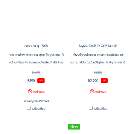
กรอบแว่น รุ่น 3025
Rayban RX6381D 2509 Size 57
กรอบแว่นโลหะ ทรงนักบิน สุดเท่ ให้ลุควินเทจ น้ำ
ดีไซส์สไตล์ครึ่งกรอบ เสริมความพรีเมี่ยม และ
หนักเบาที่สุดแล้ว คนโครงหน้าเหลี่ยมก็ใส่ดี โครง
ทนทาน ให้ตัวแว่นด้วยวัสดุโลหะ ใส่ได้ทุกโอกาส เข้า
หน้ากลมก็ใส่ได้ เป็นแว่นขนาดกลางใส่ได้ ทั้งชาย
ได้กับทุกสไตล์การแต่งตัว สินค้าลิขสิทธิแท้รับ
฿1,490
฿3,350
และ หญิง สวยงามเรียบหรู งานดีมาก .....
ประกัน 2 ปี จาก Luxottica ศูนย์ไทย พร้อมบริการ
฿590
฿2,990
-60%
-11%
อะไหล่แท้
สินค้าหมด
สินค้าหมด
(มีหลายคุณสมบัติให้เลือก)
เปรียบเทียบ
เปรียบเทียบ
New