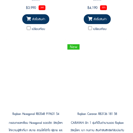
฿3,990
฿4,190
-34%
-30%
สั่งซื้อสินค้า
สั่งซื้อสินค้า
เปรียบเทียบ
เปรียบเทียบ
New
Rayban Hexagonal RB3548 919631 54
Rayban Caravan RB3136 181 58
กรอบทรงเหลี่ยม Hexagonal ยอดฮิต วัสดุโลหะ
CARAVAN อีก 1 รุ่นที่เป็นตำนานของ Rayban
ให้ความรู้สึกที่เบา สบาย สวมใส่ได้ทั้ง ผู้ชาย และ
วัสดุโลหะ เบา ทนทาน สินค้าลิขสิทธิแท้รับประกัน