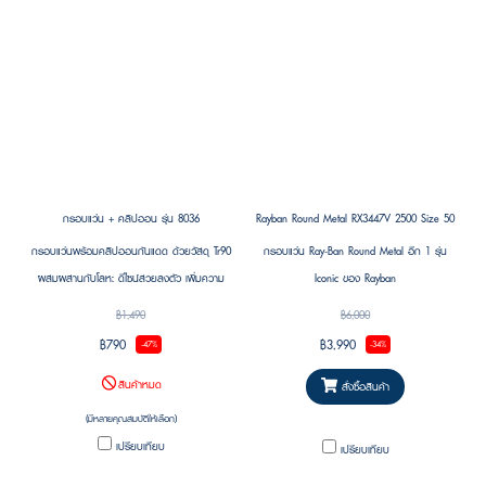
กรอบแว่น + คลิปออน รุ่น 8036
Rayban Round Metal RX3447V 2500 Size 50
กรอบแว่นพร้อมคลิปออนกันแดด ด้วยวัสดุ Tr90
กรอบแว่น Ray-Ban Round Metal อีก 1 รุ่น
ผสมผสานกับโลหะ ดีไซน์สวยลงตัว เพิ่มความ
Iconic ของ Rayban
ยืดหยุ่นแข็งแรง
฿1,490
฿6,000
฿790
฿3,990
-47%
-34%
สินค้าหมด
สั่งซื้อสินค้า
(มีหลายคุณสมบัติให้เลือก)
เปรียบเทียบ
เปรียบเทียบ