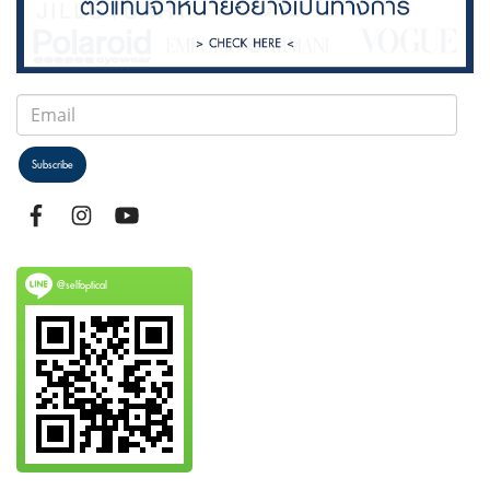
Subscribe
@selfoptical