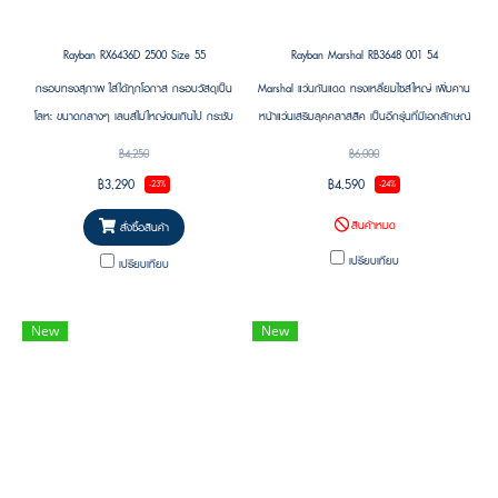
Rayban RX6436D 2500 Size 55
Rayban Marshal RB3648 001 54
กรอบทรงสุภาพ ใส่ได้ทุกโอกาส กรอบวัสดุเป็น
Marshal แว่นกันแดด ทรงเหลี่ยมไซส์ใหญ่ เพิ่มคาน
โลหะ ขนาดกลางๆ เลนส์ไม่ใหญ่จนเกินไป กระชับ
หน้าแว่นเสริมลุคคลาสสิค เป็นอีกรุ่นที่มีเอกลักษณ์
คล่องตัว ดูหรูมีคลาส ลูกค้าชอบมากครับ ใส่ได้ทั้ง
และโดดเด่น สินค้าลิขสิทธิแท้รับประกันจาก
฿4,250
฿6,000
คุณผู้ชาย และ คุณผู้หญิง ปลอกขาแว่นหุ้ม
Luxottica 2 ปี ศูนย์ไทย พร้อมบริการอะไหล่แท้
฿3,290
฿4,590
-23%
-24%
พลาสติกไม่กดหู สวมใส่สบาย
สินค้าหมด
สั่งซื้อสินค้า
เปรียบเทียบ
เปรียบเทียบ
New
New