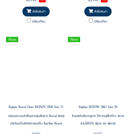
สั่งซื้อสินค้า
สั่งซื้อสินค้า
เปรียบเทียบ
เปรียบเทียบ
New
New
Rayban Round Gaze RX3947V 2500 Size 51
Rayban RX3578V 2861 Size 50
ต่อยอดความสำเร็จอย่างรุ่นพี่อย่าง Round Metal
โครงสร้างโลหะหรูหรา ให้ความรู้สึกที่เบา สบาย
ปรับโฉมเป็นสไตล์เซาะร่องเป็น Ray-Ban Round
สวมใส่ได้ทั้ง ผู้ชาย และ ผู้หญิง
Gaze
฿6,000
฿6,000