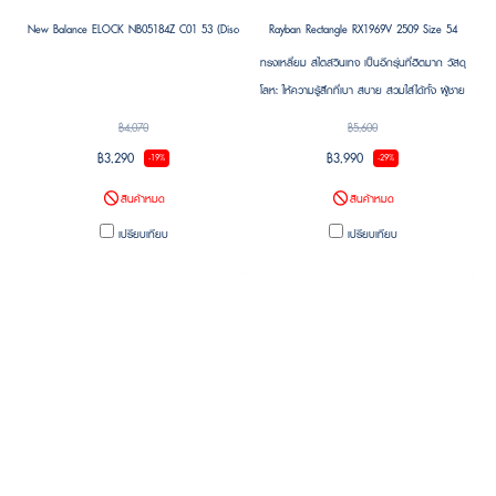
New Balance ELOCK NB05184Z C01 53 (Discontinued)
Rayban Rectangle RX1969V 2509 Size 54
ทรงเหลี่ยม สไตล์วินเทจ เป็นอีกรุ่นที่ฮิตมาก วัสดุ
โลหะ ให้ความรู้สึกที่เบา สบาย สวมใส่ได้ทั้ง ผู้ชาย
และ ผู้หญิง
฿4,070
฿5,600
฿3,290
฿3,990
-19%
-29%
สินค้าหมด
สินค้าหมด
เปรียบเทียบ
เปรียบเทียบ