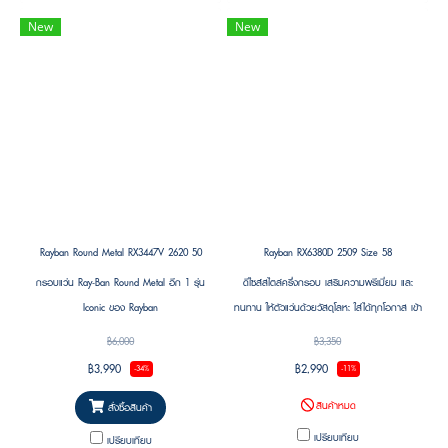
New
New
Rayban Round Metal RX3447V 2620 50
Rayban RX6380D 2509 Size 58
กรอบแว่น Ray-Ban Round Metal อีก 1 รุ่น
ดีไซส์สไตล์ครึ่งกรอบ เสริมความพรีเมี่ยม และ
Iconic ของ Rayban
ทนทาน ให้ตัวแว่นด้วยวัสดุโลหะ ใส่ได้ทุกโอกาส เข้า
ได้กับทุกสไตล์การแต่งตัว
฿6,000
฿3,350
฿3,990
฿2,990
-34%
-11%
สินค้าหมด
สั่งซื้อสินค้า
เปรียบเทียบ
เปรียบเทียบ